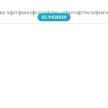
דותינו
לוח טיולים
מדינות
סוגי טיולים
מדריכים
הרצאות
בלוג
צור קש
03-9436030