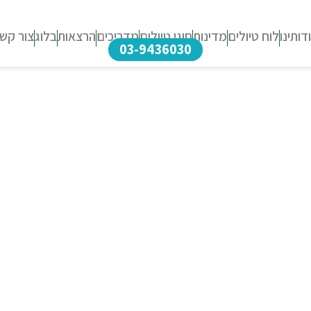
דותינו
לוח טיולים
מדינות
סוגי טיולים
מדריכים
הרצאות
בלוג
צור קש
03-9436030