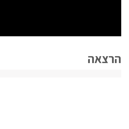
הרצאה
גם אני רוצה לטייל לאקואדור 
יום שלישי 11.08.26
18:00
אצלכם על הספ
מרצה:
טל גולן
כל הנדרש לדעת ולהכיר בבואך להחליט האם לצאת לטיול 