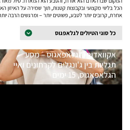
המקום שבו האדם הוא אורח, והטבע הוא המארח. טיול מאורגן 
הכל בליווי מקצועי ובקבוצות קטנות, תוך שמירה על האיזון הא
אחרת, קרובים יותר לטבע, פשוטים יותר – ומרגשים הרבה יותר
כל סוגי הטיולים לגלאפגוס
אקוואדור והגלאפאגוס – מסע
תגליות בין ג'ונגלים לקרחונים ואיי
הגלאפאגוס, 15 ימים
תאריכי הטיול
שם המדריך
30.10.26
טל גולן
בהרשמה