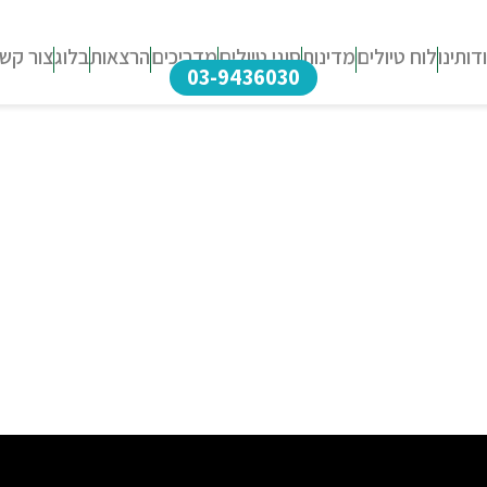
דותינו
לוח טיולים
מדינות
סוגי טיולים
מדריכים
הרצאות
בלוג
צור קש
03-9436030