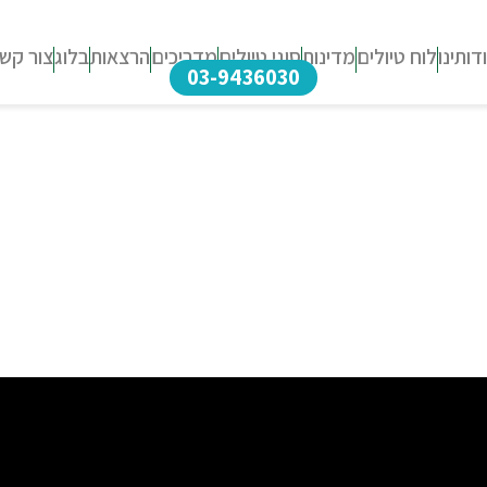
דותינו
לוח טיולים
מדינות
סוגי טיולים
מדריכים
הרצאות
בלוג
צור קש
03-9436030