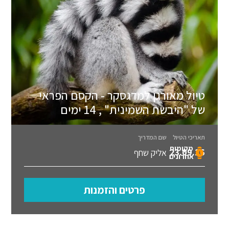
טיול מאורגן למדגסקר - הקסם הפראי
של "היבשת השמינית" , 14 ימים
תאריכי הטיול
שם המדריך
מקומות
23.09.26
אליק שחף
אחרונים
פרטים והזמנות