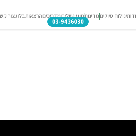
דותינו
לוח טיולים
מדינות
סוגי טיולים
מדריכים
הרצאות
בלוג
צור קש
03-9436030