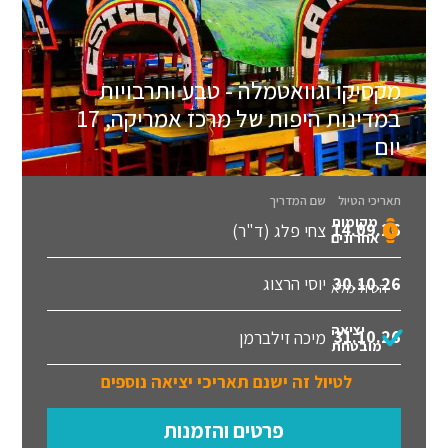
מקסיקו וגוואטמלה - טבע ותרבויות
במדינות היפות של מרכז אמריקה, 17
יום
תאריכי הטיול
שם המדריך
מקומות
14.09.26
צחי פלג (ד"ר)
אחרונים
30.10.26
יוסי הרצוג
הטיול מלא
יציאה
31.10.26
מיכה זילברמן
מובטחת
לטיול זה ישנם תאריכי יציאה נוספים
פרטים והזמנות