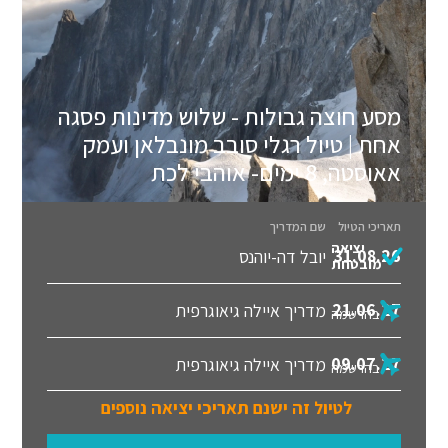
מסע חוצה גבולות - שלוש מדינות פסגה
אחת | טיול רגלי סובב מונבלאן ועמק
אאוסטה, 8 ימים- אוהבי לכת
תאריכי הטיול
שם המדריך
יציאה
31.08.26
יובל דה-יוהנס
מובטחת
21.06.27
מדריך איילה גיאוגרפית
בהרשמה
09.07.27
מדריך איילה גיאוגרפית
בהרשמה
לטיול זה ישנם תאריכי יציאה נוספים