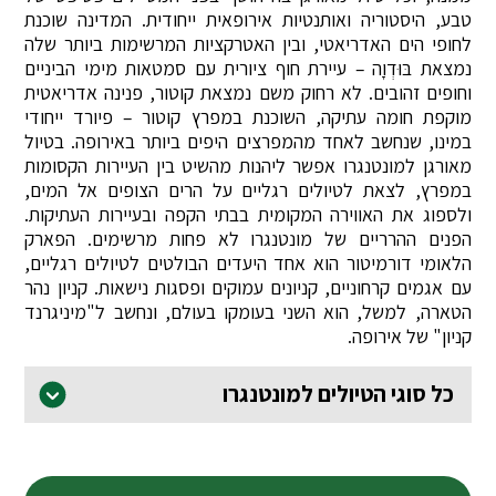
טבע, היסטוריה ואותנטיות אירופאית ייחודית. המדינה שוכנת
לחופי הים האדריאטי, ובין האטרקציות המרשימות ביותר שלה
נמצאת בּוּדְוָה – עיירת חוף ציורית עם סמטאות מימי הביניים
וחופים זהובים. לא רחוק משם נמצאת קוטור, פנינה אדריאטית
מוקפת חומה עתיקה, השוכנת במפרץ קוטור – פיורד ייחודי
במינו, שנחשב לאחד מהמפרצים היפים ביותר באירופה. בטיול
מאורגן למונטנגרו אפשר ליהנות מהשיט בין העיירות הקסומות
במפרץ, לצאת לטיולים רגליים על הרים הצופים אל המים,
ולספוג את האווירה המקומית בבתי הקפה ובעיירות העתיקות.
הפנים ההרריים של מונטנגרו לא פחות מרשימים. הפארק
הלאומי דורמיטור הוא אחד היעדים הבולטים לטיולים רגליים,
עם אגמים קרחוניים, קניונים עמוקים ופסגות נישאות. קניון נהר
הטארה, למשל, הוא השני בעומקו בעולם, ונחשב ל"מיניגרנד
קניון" של אירופה.
כל סוגי הטיולים למונטנגרו