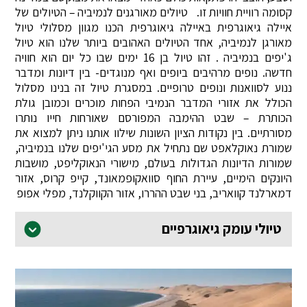
קסומה רוויית חוויות זו. טיולים מאורגנים לנמיביה – הטיולים של
איילה גיאוגרפית באיילה גיאוגרפית הכנו מגוון מסלולי טיול
מאורגן לנמיביה, אחד הטיולים האהובים ביותר שלנו הוא טיול
ג'יפים בנמיביה . זהו טיול בן 16 ימים שבו כל יום הוא חוויה
חדשה. נופים מרהיבים ביופים ואף מנוגדים- בין דיונות ומדבר
ננוע לסוואנות ונופים טרופיים. במסגרת טיול זה בנינו מסלול
הכולל את אזורי המדבר הנמיבי הפחות מוכרים וכמובן גולת
הכותרת – שבט ההימבה המפורסם שאורחות חייו נותרו
מסורתיים. בין נקודות הציון השונות שילוו אותנו ניתן למצוא את
שמורת נאוקלאפט שם נתחיל את מסע הגי'יפים שלנו בנמיביה,
שמורות הדיונות הגדולות בעולם, מישורי הנאוקליפט, מושבות
היונקים הימיים, עיירת החוף סוואקופמאונד, קייפ קרוס, אזור
דמארלנד קוואריב, בני שבט ההררו, אזור הקווקלנד, מפלי אפופ
טיולי עומק גיאוגרפיים