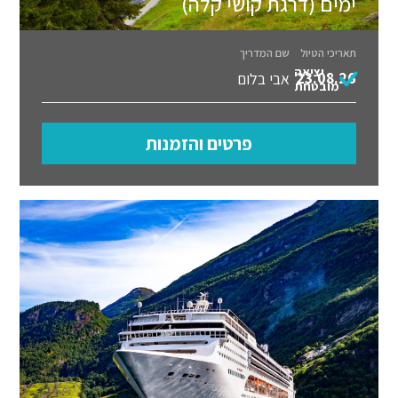
ימים (דרגת קושי קלה)
תאריכי הטיול
שם המדריך
יציאה
23.08.26
אבי בלום
מובטחת
פרטים והזמנות