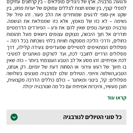
ורגועה: נורבגיה. ארץ של ניגודים מופלאים – בין קרחונים עתיקים
למפלי קצף, בין שמש חצות לצללים עמוקים של יערות מחט, בין
שקט אין-סופי לרגעים שמותירים את הלב פעור. זהו טיול של
נשימה – לא כזו של מאמץ, אלא כזו שממלאת את הנשמה.
נורבגיה מציעה נופים שאין להם אח ורֵע – הפיורדים הדרמטיים
חודרים אל תוך היבשה, מצוקים עצומים נישאים מעל תהומות
כחולים, ודרכי הליכה מספקות חוויות בלתי נשכחות בכל רמה –
מסלולים המתאימים למטיילים שמעדיפים צעידה קלילה, דרך
מסלולים הרריים לחובבי לכת, ועד לטרקים מאתגרים למטיבי
לכת אמיתיים. זהו מסע אל לב הטבע העוצמתי ביותר – כזה שאין
בו תיווך של רעש עירוני או הסחות דעת של יומיום. רק אנחנו,
הטבע,השלווה והיופי. הטיולים שלנו לנורבגיה מוצעים בשלושה
מסלולים: קל, בינוני ומאתגר – כולם כוללים הדרכה מקצועית,
תוכן מעשיר, והיכרות אמיתית עם כל מה שנורבגיה יכולה
קראו עוד
כל סוגי הטיולים לנורבגיה