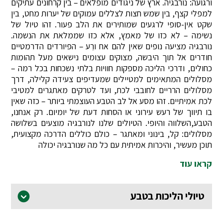
ורגועה: נורבגיה. ארץ של ניגודים מופלאים – בין קרחונים עתיקים
למפלי קצף, בין שמש חצות לצללים עמוקים של יערות מחט, בין
שקט אין-סופי לרגעים שמותירים את הלב פעור. זהו טיול של
נשימה – לא כזו של מאמץ, אלא כזו שממלאת את הנשמה.
נורבגיה מציעה נופים שאין להם אח ורֵע – הפיורדים הדרמטיים
חודרים אל תוך היבשה, מצוקים עצומים נישאים מעל תהומות
כחולים, ודרכי הליכה מספקות חוויות בלתי נשכחות בכל רמה –
מסלולים המתאימים למטיילים שמעדיפים צעידה קלילה, דרך
מסלולים הרריים לחובבי לכת, ועד לטרקים מאתגרים למטיבי
לכת אמיתיים. זהו מסע אל לב הטבע העוצמתי ביותר – כזה שאין
בו תיווך של רעש עירוני או הסחות דעת של יומיום. רק אנחנו,
הטבע,השלווה והיופי. הטיולים שלנו לנורבגיה מוצעים בשלושה
מסלולים: קל, בינוני ומאתגר – כולם כוללים הדרכה מקצועית,
תוכן מעשיר, והיכרות אמיתית עם כל מה שנורבגיה יכולה
קראו עוד
טיולי הליכות בטבע