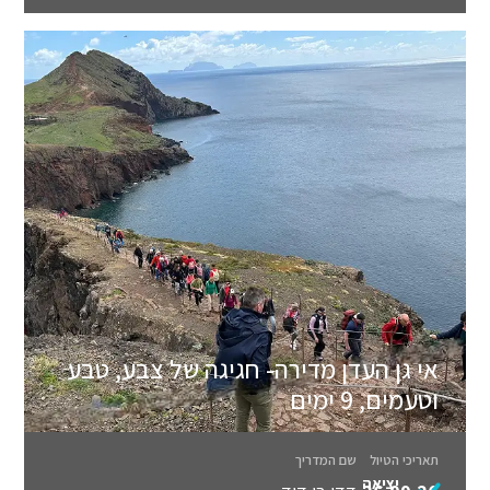
אי גן העדן מדירה- חגיגה של צבע, טבע
וטעמים, 9 ימים
תאריכי הטיול
שם המדריך
יציאה