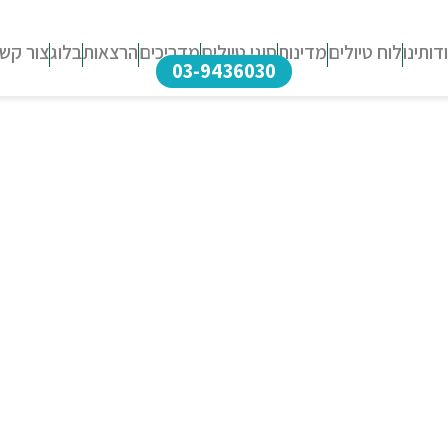
דותינו
לוח טיולים
מדינות
סוגי טיולים
מדריכים
הרצאות
בלוג
צור קש
03-9436030