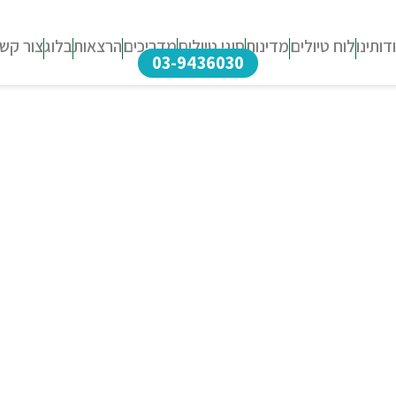
דותינו
לוח טיולים
מדינות
סוגי טיולים
מדריכים
הרצאות
בלוג
צור קש
03-9436030