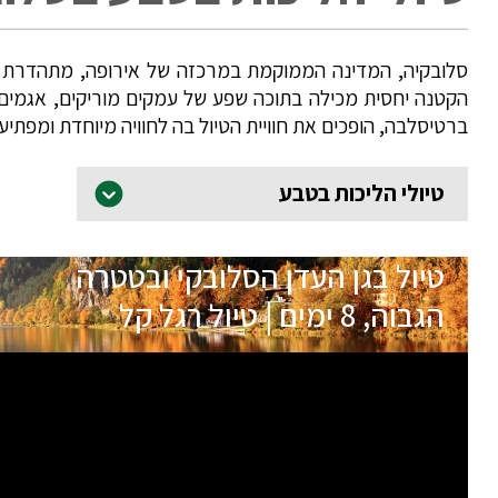
סלובקיה, המדינה הממוקמת במרכזה של אירופה, מתהדרת בה
הקטנה יחסית מכילה בתוכה שפע של עמקים מוריקים, אגמים צ
ברטיסלבה, הופכים את חוויית הטיול בה לחוויה מיוחדת ומפתיע
טיולי הליכות בטבע
טיול בגן העדן הסלובקי ובטטרה
הגבוה, 8 ימים | טיול רגל קל
תאריכי הטיול
שם המדריך
27.08.26
רונן חייט
הטיול מלא
17.09.26
ירדן פאר
בהרשמה