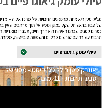
טיולי עומק גיאוגרפיים בטג&#39;יק
טג'יקיסטן היא אחת מהפנינים החבויות של מרכז אסיה – מדינה
של טבע בראשיתי, שקט עמוק ומסע אל תוך מרחבים שאין בהם 
כפרים קטנים שבהם האירוח הוא דרך חיים, תעברו בוואדיות דר
תרבות עשירה עם שורשים פרסיים והשפעות סובייטיות, מסורת
טיולי עומק גיאוגרפיים
אוזבקיסטן כולל טג'יקיסטן- מסע של
טבע ותרבות - 11 ימים
תאריכי הטיול
שם המדריך
17.09.26
שולי קציר
הטיול מלא