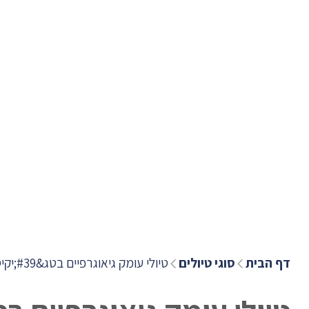
דף הבית
סוגי טיולים
טיולי עומק גיאוגרפיים בטג&#39;יקיסטן