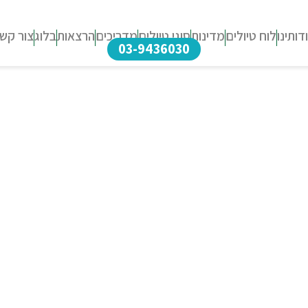
דותינו
לוח טיולים
מדינות
סוגי טיולים
מדריכים
הרצאות
בלוג
צור קש
03-9436030