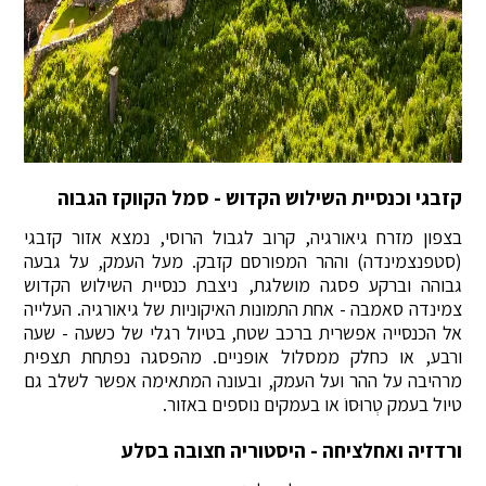
קזבגי וכנסיית השילוש הקדוש - סמל הקווקז הגבוה
בצפון מזרח גיאורגיה, קרוב לגבול הרוסי, נמצא אזור קזבגי
(סטפנצמינדה) וההר המפורסם קזבק. מעל העמק, על גבעה
גבוהה וברקע פסגה מושלגת, ניצבת כנסיית השילוש הקדוש
צמינדה סאמבה - אחת התמונות האיקוניות של גיאורגיה. העלייה
אל הכנסייה אפשרית ברכב שטח, בטיול רגלי של כשעה - שעה
ורבע, או כחלק ממסלול אופניים. מהפסגה נפתחת תצפית
מרהיבה על ההר ועל העמק, ובעונה המתאימה אפשר לשלב גם
טיול בעמק טְרוּסוֹ או בעמקים נוספים באזור.
ורדזיה ואחלציחה - היסטוריה חצובה בסלע