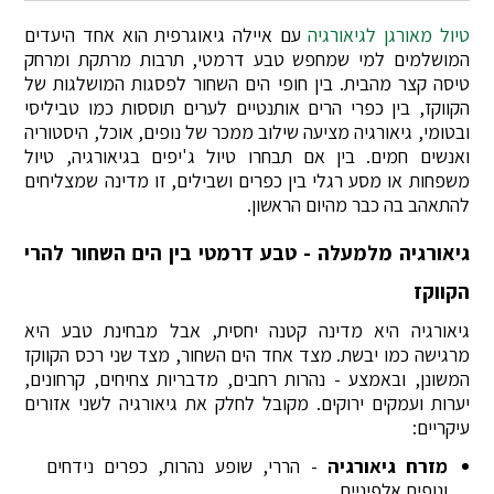
טיול מאורגן לגיאורגיה
עם איילה גיאוגרפית הוא אחד היעדים
המושלמים למי שמחפש טבע דרמטי, תרבות מרתקת ומרחק
טיסה קצר מהבית. בין חופי הים השחור לפסגות המושלגות של
הקווקז, בין כפרי הרים אותנטיים לערים תוססות כמו טביליסי
ובטומי, גיאורגיה מציעה שילוב ממכר של נופים, אוכל, היסטוריה
ואנשים חמים. בין אם תבחרו טיול ג'יפים בגיאורגיה, טיול
משפחות או מסע רגלי בין כפרים ושבילים, זו מדינה שמצליחים
להתאהב בה כבר מהיום הראשון.
גיאורגיה מלמעלה - טבע דרמטי בין הים השחור להרי
הקווקז
גיאורגיה היא מדינה קטנה יחסית, אבל מבחינת טבע היא
מרגישה כמו יבשת. מצד אחד הים השחור, מצד שני רכס הקווקז
המשונן, ובאמצע - נהרות רחבים, מדבריות צחיחים, קרחונים,
יערות ועמקים ירוקים. מקובל לחלק את גיאורגיה לשני אזורים
עיקריים:
מזרח גיאורגיה
- הררי, שופע נהרות, כפרים נידחים
ונופים אלפיניים.