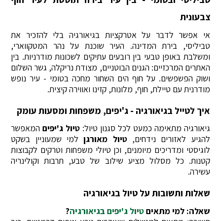
צבעונית
אי אפשר לדבר על אטרקציות בגיאורגיה בלי להזכיר את
טביליסי, בירת המדינה. העיר שוכנת על נהר המטקווארי,
ומשלבת באופן טבעי בין רובעים עתיקים לשכונות מודרניות. בין
האתרים המרכזיים: הגנים הבוטניים, מצודת נריקלה, גשר השלום
ושוק הפשפשים. על חוף הים השחור מחכה בטומי - עיר נופש
מודרנית עם טיילת, חוף, מלונות, קזינו ואווירה קיצית.
איך לטייל בגיאורגיה - ג'יפים, משפחות ומסעות עומק
גיאורגיה מתאימה כמעט לכל סגנון טיול:
טיול ג'יפים
המאפשר
להגיע לאזורים נידחים,
טיול מאורגן
למי שמעוניין בשקט
לוגיסטי ומדריכים מיומנים, וכן טיולי משפחות וטרקים לקבוצות
קטנות. כל מסלול מציע שילוב של טבע, תרבות וקולינריה
עשירה.
שאלות ותשובות על טיול בגיאורגיה
שאלה: למי מתאים
טיול ג'יפים בגיאורגיה
?