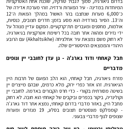
בדרום גיאורגיה, סמוך לגבול טורקיה, שוכנת אחת האטרקציות
המיוחדות במדינה - עיר המערות ורדזיה. זוהי מערכת אדירה של
כ־6,000 מערות שנחצבו בהר האשול במהלך המאות ה־12
וה־13. הסיור בוורדזיה הוא מסע בזמן: חדרים חצובים, כנסיות,
אולמות, מחסנים ומעברים תת־קרקעיים. המקום עדיין מנוהל על
ידי נזירים ומהווה אתר חובה בכל רשימת אטרקציות בגיאורגיה.
לא רחוק משם נמצאת עיר אחלציחה (Akhaltsikhe) עם הרובע
היהודי והממצאים ההיסטוריים שלה.
חבל קאחתי ודוד גארג'ה - גן עדן לחובבי יין ונופים
מדבריים
מזרח גיאורגיה, חבל קאחתי, הוא הלב הפועם של תרבות היין
הגיאורגית. זהו אזור כפרי ירוק, מלא כרמים, שבהם מייצרים יין
בשיטה מסורתית בקוורי - כדי חרס הקבורים באדמה. לחובבי יין
וקולינריה, ביקור בכפרים וביקבים של קאחתי הוא חובה. לא רחוק
מחבל היין, באזור מדברי בדרום קאחתי, נמצא אתר דוד גארג'ה
- קומפלקס מונסטרים חצובים בסלע, 19 מנזרים ומערות
שצופים לנוף מדברי צבעוני.
טביליסי ובטומי - בין עיר בירה תוססת לעיר חוף