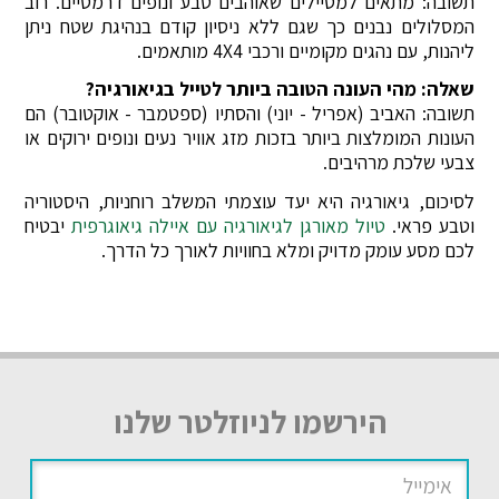
תשובה: מתאים למטיילים שאוהבים טבע ונופים דרמטיים. רוב
המסלולים נבנים כך שגם ללא ניסיון קודם בנהיגת שטח ניתן
ליהנות, עם נהגים מקומיים ורכבי 4X4 מותאמים.
שאלה: מהי העונה הטובה ביותר לטייל בגיאורגיה?
תשובה: האביב (אפריל - יוני) והסתיו (ספטמבר - אוקטובר) הם
העונות המומלצות ביותר בזכות מזג אוויר נעים ונופים ירוקים או
צבעי שלכת מרהיבים.
לסיכום, גיאורגיה היא יעד עוצמתי המשלב רוחניות, היסטוריה
וטבע פראי.
טיול מאורגן לגיאורגיה עם איילה גיאוגרפית
יבטיח
לכם מסע עומק מדויק ומלא בחוויות לאורך כל הדרך.
הירשמו לניוזלטר שלנו