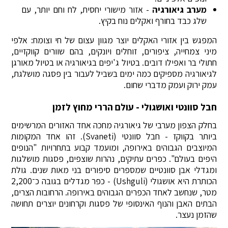
מערב גיאורגיה
- אזור מישורי יחסית, לח וחם יותר, עם
שלג כבד בחורף ואקלים נוח בקיץ.
המפגש בין אזורי האקלים יוצר מגוון עצום של חי וצומח: אלפי
מיני צמחייה, ציפורים, זוחלים ויונקים, בהם שוורים קווקזיים,
חתולי בר ואפילו דובים. בטיול ג'יפים בגיאורגיה או בטיול מאורגן
לגיאורגיה מספיקים כמה ימים בשביל לעבור בין פסגה מושלגת,
עמק ירוק ועמק מדברי שחום.
חבל סוונטי ואושגולי - עולם הררי מחוץ לזמן
בחלק הצפון מערבי של גיאורגיה מחכה אחד האזורים המרשימים
ביותר בקווקז - חבל סוונטי (Svaneti). זהו אחד המקומות
המיוצבים הגבוהים באירופה, ומועמד קבוע בתחרויות "הנופים
היפים בעולם". כפרים עתיקים, נהרות שוצפים, פסגות מושלגות
ומגדלי אבן סוונטיים שמספרים סיפורים בני מאות שנים. גולת
הכותרת היא אושגולי (Ushguli) - כפר מגדלים בגובה כ־2,200
מטר, שנחשב לאחד הכפרים הגבוהים באירופה. הרחובות הצרים,
הבתים האבן והנוף האינסופי של פסגות וקרחונים יוצרים תחושה
שהזמן נעצר.