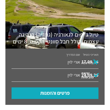
טיול ג'יפים לגאורגיה (גרוזיה) בנהיגה
עצמית, כולל חבל סוונטי הקסום, 8 ימים
תאריכי הטיול
שם המדריך
17.09.26
אורי לוין
בהרשמה
יציאה
24.09.26
אורי לוין
מובטחת
פרטים והזמנות