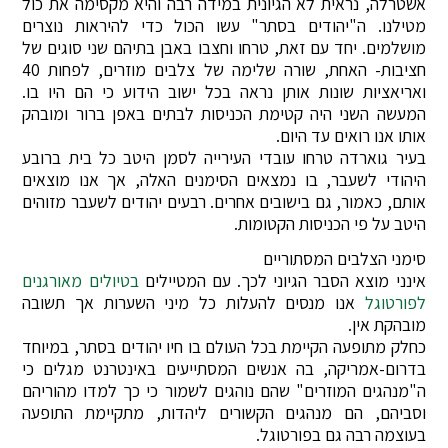
אשטרלה, נראית לא הגיונית במידה רבה והיא מקסימה את כול
מטילנו. ה"יהודים בסתר" עשו הכול כדי להיראות נוצרים
מושלמים. יחד עם זאת, טרחו וחצבו באבן בתיהם שני סוגים של
חציבות- האחת, שורה שלימה של צלבים מוזרים, לפחות 40
ואריאציות שונות אותן נראה בכל ישוב הידוע כי הם היו בו.
המעשה השני היה קטימת הכניסות לבתים באפן ברור ומובהק
אותו אנו רואים עד היום.
בעיר גוארדה טרחו עובדי העירייה לסמן היטב כל בית ברובע
היהודי לשעבר, בו נמצאים הסימנים האלה, אך אנו מוצאים
אותם, כאמור, גם בישובים אחרים. רבעים יהודים לשעבר מזוהים
היטב על פי הכניסות הקטומות.
סימני הצלבים המסתוריים
אינני מוצא הסבר הגיוני לכך. עם המטיילים
בטיולים מאורגנים
לפורטוגל
אנו מנסים להעלות כל מיני השערות אך תשובה
מובהקת אין.
כחלק מתופעה הקיימת בכל העולם בו חיו יהודים בסתר, במיוחד
בדרום-אמריקה, בה אנשים המסתייעים באינטרנט מגלים כי
ה"מנהגים המוזרים" שהם נוהגים לשמור כי כך למדו מהוריהם
וסביהם, הם מנהגים הקשורים ליהדות, מתקיימת התופעה
בעוצמה רבה גם בפורטוגל.