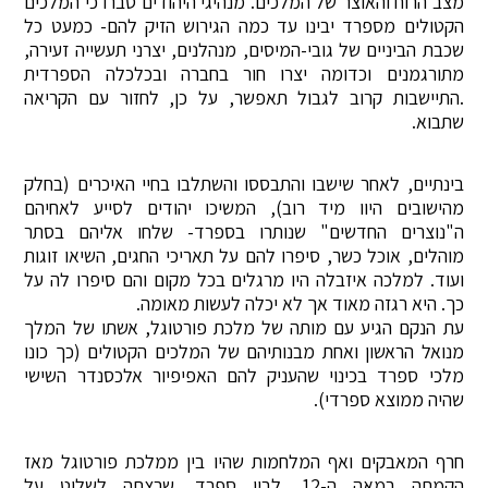
מצב הרוח והאוצר של המלכים. מנהיגי היהודים סברו כי המלכים
הקטולים מספרד יבינו עד כמה הגירוש הזיק להם- כמעט כל
שכבת הביניים של גובי-המיסים, מנהלנים, יצרני תעשייה זעירה,
מתורגמנים וכדומה יצרו חור בחברה ובכלכלה הספרדית
.התיישבות קרוב לגבול תאפשר, על כן, לחזור עם הקריאה
שתבוא.
בינתיים, לאחר שישבו והתבססו והשתלבו בחיי האיכרים (בחלק
מהישובים היוו מיד רוב), המשיכו יהודים לסייע לאחיהם
ה"נוצרים החדשים" שנותרו בספרד- שלחו אליהם בסתר
מוהלים, אוכל כשר, סיפרו להם על תאריכי החגים, השיאו זוגות
ועוד. למלכה איזבלה היו מרגלים בכל מקום והם סיפרו לה על
כך. היא רגזה מאוד אך לא יכלה לעשות מאומה.
עת הנקם הגיע עם מותה של מלכת פורטוגל, אשתו של המלך
מנואל הראשון ואחת מבנותיהם של המלכים הקטולים (כך כונו
מלכי ספרד בכינוי שהעניק להם האפיפיור אלכסנדר השישי
שהיה ממוצא ספרדי).
חרף המאבקים ואף המלחמות שהיו בין ממלכת פורטוגל מאז
הקמתה במאה ה-12, לבין ספרד, שרצתה לשלוט על