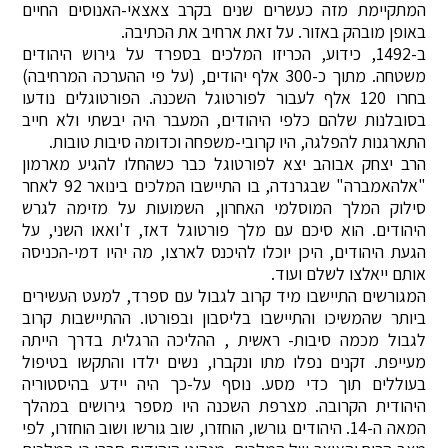
המתקיימת מזה כעשרים שנים בקרב צאצאי-האנוסים החיים
באופן מובהק באזור. על זאת ארחיב את הכתיבה.
ב-1492, כידוע, הכריזו המלכים בספרד על גירוש היהודים
משטחה. מתוך כ-300 אלף יהודים, (על פי ההערכה המרחיבה)
בחרו 120 אלף לעבור לפורטוגל השכנה. הפורטוגלים נודעו
בסובלנות שלהם כלפי היהודים, המעבר היה יבשתי ולא חייב
התארגנות להפלגה, היו קרובי-משפחה וכדומה סיבות טובות.
הרב יצחק אבוהב יצא לפורטוגל כבר כשהחלו להגיע מארמון
"אלהאמברה" שבגרנדה, בו התיישבו המלכים בינואר 92 לאחר
סילוק המלך המוסלמי האחרון, השמועות על מזימה לגרש
היהודים. הוא סיכם עם מלך פורטוגל דאז, ז'ואאו השני, על
הגעת היהודים, היכן יוכלו להיכנס לארצו, מה יהיו דמי-הכניסה
אותם ייאלצו לשלם ועוד.
המגורשים התיישבו מיד קרוב לגבול עם ספרד, למעט העשירים
ביותר שהמשיכו והתיישבו בליסבון ובפורטו. ההתיישבות קרוב
לגבול מכמה סיבות- ראשית , ההליכה הרגלית בדרך הייתה
מעייפת. זקנים נפלו מתו ונקברו, נשים ילדו והתקשו בטיפול
בעוללים תוך כדי מסע. נוסף על-כך היה יידע בהיסטוריה
היהודית הקרובה. מצרפת השכנה היו מספר גירושים במהלך
המאה ה-14. היהודים גורשו, הוחזרו, שוב גורשו ושוב הוחזרו, לפי