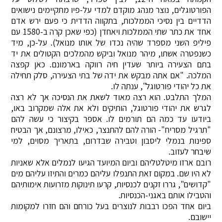
הפורטוגלים, נוצר מנהג מוקדם למדי על-פיו מתקיימים נישואים
הדדיים בין נסיכי הממלכות, בתקווה הדדית כי פעם ירש אדם
אחד את כתר שתי הממלכות ויאחדן (כפי שאכן קרה ב-1580 עם
פיליפ השני מספרד שהיה נכדו של אותו מנואל). על-כן, מיד
כשנפטרה אשתו, מיהר מנואל וביקש מהמלכים הקטולים את יד
בתם הצעירה ביותר שעדין חיה רווקה בארמונם. כאן קפצה
המלכה. "אם אתה מבקש את ידה של בתי הצעירה, סלק תחילה
את כל יהודי פורטוגל", ענתה לו.
המלך התלבט. הוא רצה מאוד לשאת את הנסיכה אך לא רצה
לגרש את יהודי פורטוגל, הותיקים ולא את אלה שמקרוב באו,
ביודעו עד כמה הם תורמים לו. אספר בקיצור כי עשה להם
"תרגיל מסריח"- הורה להם להתנצר, כאילו, מרצונם, אך הבטיח
ספינות בנמלי ליסבון וטבירה שבדרום, בתאריך מסוים, למי
שיבחר לעזוב.
רובם ארזו מיטלטליהם וביום המיועד הגיעו לנמלים אלא שאניות
לא היו שם. במקום זאת התנפלו עליהם כמרים והתיזו עליהם מים
"קדושים", גררו זקנים לכנסיות, קרעו תינוקות מזרועות אימותיהם
והטבילו אותם באגני-הכנסיות.
ביום אחד הפכו רבבות לנוצרים בעל כורחם והם חזרו למקומות
יישובם.