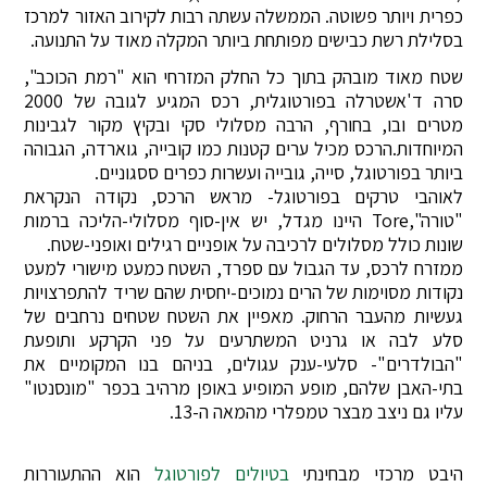
כפרית ויותר פשוטה. הממשלה עשתה רבות לקירוב האזור למרכז
בסלילת רשת כבישים מפותחת ביותר המקלה מאוד על התנועה.
שטח מאוד מובהק בתוך כל החלק המזרחי הוא "רמת הכוכב",
סרה ד'אשטרלה בפורטוגלית, רכס המגיע לגובה של 2000
מטרים ובו, בחורף, הרבה מסלולי סקי ובקיץ מקור לגבינות
המיוחדות.הרכס מכיל ערים קטנות כמו קובייה, גוארדה, הגבוהה
ביותר בפורטוגל, סייה, גובייה ועשרות כפרים ססגוניים.
לאוהבי טרקים בפורטוגל- מראש הרכס, נקודה הנקראת
"טורה",Tore היינו מגדל, יש אין-סוף מסלולי-הליכה ברמות
שונות כולל מסלולים לרכיבה על אופניים רגילים ואופני-שטח.
ממזרח לרכס, עד הגבול עם ספרד, השטח כמעט מישורי למעט
נקודות מסוימות של הרים נמוכים-יחסית שהם שריד להתפרצויות
געשיות מהעבר הרחוק. מאפיין את השטח שטחים נרחבים של
סלע לבה או גרניט המשתרעים על פני הקרקע ותופעת
"הבולדרים"- סלעי-ענק עגולים, בניהם בנו המקומיים את
בתי-האבן שלהם, מופע המופיע באופן מרהיב בכפר "מונסנטו"
עליו גם ניצב מבצר טמפלרי מהמאה ה-13.
היבט מרכזי מבחינתי
בטיולים לפורטוגל
הוא ההתעוררות