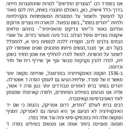
אם בספרד רבו "הנוצרים החדשים" למרות שההתנצרות הייתה
בדרך-כלל אישית, כאן, כשכולם התנצרו באחת, היה להם מאוד
קל להמשיך ולשמור על המסגרות המשפחתיות והקהילתיות
ולהיות "יהודים בסתר", בשם ובפועל. לכאורה היו נוצרים אדוקים
ועליהם נאמר ה"יותר צדיקים מהאפיפיור"- בתיהם מלאים
איקונות נוצריים ופסל הצלוב בכל פינה מעוטר בזרים. על שערי
הבתים צלבים לרוב. הקפידו ללכת לכנסיות בימי א, להתפלל
בקול רם. אך מנגד,הנשים פיתחו מתכונים שונים שאפשרו להן
לשמור על הכשרות. למשל למדו להחליף את שומן החזיר בשמן
זית, למדו להכין נקניקיות מבשר עוף אך שידיף ריח של חזיר
וכדומה.
ב-1536 הוקמה האינקוויזיציה בפורטוגל, שהייתה נוקשה יותר
מאשר זו של ספרד. שליחיה הגיעו גם לעמקי הסרה ד אשטרלה.
יהודים בסתר ברחו לאזורים מבודדים יותר כגון סרה ד אסור,
אליה אנו מגיעים בטיולינו המיוחדים, ולסרה קארמולו שמצפון
לעיר האוניברסיטה קואימברה.
רבים ברחו לעולם "החדש, דרום אמריקה, בהנחה כי שם יד
האינקוויזיציה לא תגיעם אך היא הגיעה גם לאמריקה. הסניף
הנוקשה שלה היה במכסיקו-סיטי והיה עוד אחד בפרו.
תופעה מעניינת ביותר אותה אנו פוגשים בטיולינו בסרה ד