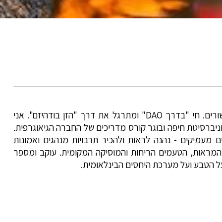
הי, אני ספי, מדריך למעלה משני עשורים. חי "בדרך DAO" ומתרגל את דרך "הזן בודהיזם". אני
וניברסיטת חיפה ובוגר קורס מדריכים של החברה הגיאוגרפית.
ים מעמיקים - נהנה לראות ולהכיר תרבויות מנהגים ואמונות
 המראות, הטעמים הריחות והמוסיקה המקומית. עוקב ומספר
ל הטבע ועל מערכת היחסים הבינלאומית.