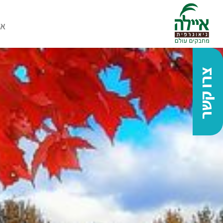
או
צרו קשר