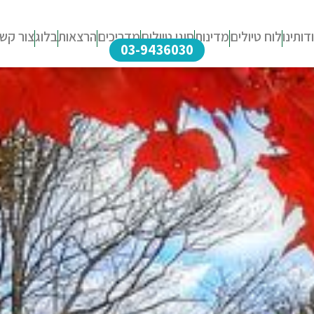
דותינו
לוח טיולים
מדינות
סוגי טיולים
מדריכים
הרצאות
בלוג
צור קש
03-9436030