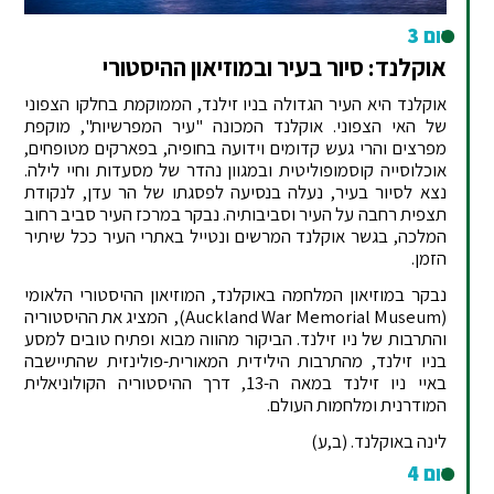
יום 3
אוקלנד: סיור בעיר ובמוזיאון ההיסטורי
אוקלנד היא העיר הגדולה בניו זילנד, הממוקמת בחלקו הצפוני
של האי הצפוני. אוקלנד המכונה "עיר המפרשיות", מוקפת
מפרצים והרי געש קדומים וידועה בחופיה, בפארקים מטופחים,
אוכלוסייה קוסמופוליטית ובמגוון נהדר של מסעדות וחיי לילה.
נצא לסיור בעיר, נעלה בנסיעה לפסגתו של הר עדן, לנקודת
תצפית רחבה על העיר וסביבותיה. נבקר במרכז העיר סביב רחוב
המלכה, בגשר אוקלנד המרשים ונטייל באתרי העיר ככל שיתיר
הזמן.
נבקר במוזיאון המלחמה באוקלנד, המוזיאון ההיסטורי הלאומי
(Auckland War Memorial Museum), המציג את ההיסטוריה
והתרבות של ניו זילנד. הביקור מהווה מבוא ופתיח טובים למסע
בניו זילנד, מהתרבות הילידית המאורית-פולינזית שהתיישבה
באיי ניו זילנד במאה ה-13, דרך ההיסטוריה הקולוניאלית
המודרנית ומלחמות העולם.
לינה באוקלנד. (ב,ע)
יום 4