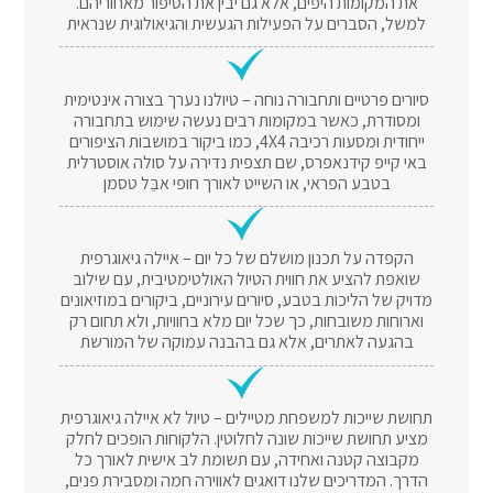
את המקומות היפים, אלא גם יבין את הסיפור מאחוריהם.
למשל, הסברים על הפעילות הגעשית והגיאולוגית שנראית
סיורים פרטיים ותחבורה נוחה – טיולנו נערך בצורה אינטימית
ומסודרת, כאשר במקומות רבים נעשה שימוש בתחבורה
ייחודית ומסעות רכיבה 4X4, כמו ביקור במושבות הציפורים
באי קייפ קידנאפרס, שם תצפית נדירה על סולה אוסטרלית
בטבע הפראי, או השייט לאורך חופי אבֵּל טסמן
הקפדה על תכנון מושלם של כל יום – איילה גיאוגרפית
שואפת להציע את חווית הטיול האולטימטיבית, עם שילוב
מדויק של הליכות בטבע, סיורים עירוניים, ביקורים במוזיאונים
וארוחות משובחות, כך שכל יום מלא בחוויות, ולא תחום רק
בהגעה לאתרים, אלא גם בהבנה עמוקה של המורשת
תחושת שייכות למשפחת מטיילים – טיול לא איילה גיאוגרפית
מציע תחושת שייכות שונה לחלוטין. הלקוחות הופכים לחלק
מקבוצה קטנה ואחידה, עם תשומת לב אישית לאורך כל
הדרך. המדריכים שלנו דואגים לאווירה חמה ומסבירת פנים,