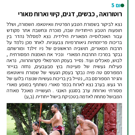
יום 5
רוטורואה , כבשים, דגים, קיווי וארוח מאורי
נצא לביקור בשמורת הטבע הפרטית וואיוטאפו. השמורה, ושלל
תופעות הטבע הייחודיות שבה, מוכרת ונחשבת אתר מקודש
עבור האוכלוסייה המאורית הילידית. נצא למסלול נהדר בין
בריכות פריזמתיות גיאותרמיות צבעוניות. לאחר מכן נלמד על
תרבות המאורים, תושביה הראשונים של ניו זילנד ומורשתם.
נבקר במרכז התרבות המאורי ונכיר את האמנות המסורתית ,
לבוש, מאכלים ועוד. נסייר בעמק הטרמאלי פקרווהרווה, נראה
פעילות געשית של מעיינות בוץ מבעבעים, נחזה בגייזר
המפורסם טה פויה נבקר בעמק הגעשי של שמורת וויאוטאפו
והגיזר המפורסם בה., נטייל בין בריכות געשיות שנוצרו בלועו של
הר געש. בערב נצא לארוח בכפר מאורי. נשתתף במופע מאורי
מסורתי וארוחת ערב בסגנון האנגי . העשוייה מאוכל מאודה
המבושל מתחת לאדמה בטכניקת בישול ייחודית. (ב,ע)