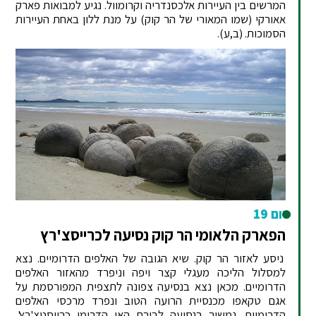
המרשים בין העיירות אלכסנדריה וקרומוול. נגיע למבואות פארק
אאורקי (שמו המאורי של הר קוק) על מנת ללון באחת העיירות
הסמוכות.
(ב,ע).
יום 19
הפארק הלאומי הר קוק נסיעה לכרייסצ'רץ
ניסע לאזור הר קוק. שיא הגובה של האלפים הדרומיים. נצא
למסלול הליכה מעגלי קצר ויפה וניפרד מהאזור האלפים
הדרומיים. מכאן נצא בנסיעה צפונה לתצפית המפורסמת על
אגם טקאפו מכנסיית הרועה הטוב ונפרד מרכסי האלפים
הדרומיים. נמשיך בנסיעה לבירת האי הדרומי כרייסטצ'רץ'.