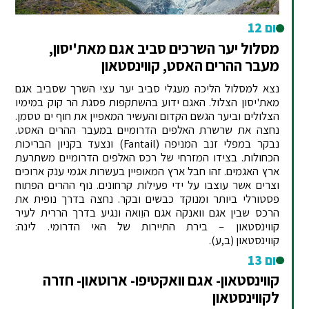
יום 12
מסלול יער השרכים סביב אגם מאת'יסון,
מעבר ההרים האסט, קווינסטאון
נצא למסלול הליכה מעגלי סביב יער עצי השרך שסביב אגם
מאת'יסון הצלול. האגם ידוע בהשתקפות פסגת הר קוק במימיו
הצלולים וביער הגשם הקדום והעשיר המאפיין את חוף ים טסמן.
נחצה את שרשרת האלפים הדרומיים במעבר ההרים האסט.
נבקר במפלי זנב המניפה (Fantail) ונצעד בקניון הבריכות
הכחולות. בצידו המזרחי של רכס האלפים הדרומיים משתרעת
ארץ האגמים. זהו חבל ארץ המאופיין בעשרות אגמי ענק ארוכים
וצרים אשר עוצבו על ידי פעילות קרחונים. נוף ההרים הפתוח
פסטורלי ביותר ומנוקד כבשים ובקר. נחצה בדרך נופית את
הרכס שבין אגם וואנקה אגם הוֵואה ונגיע בדרך הררית לעיר
קווינסטאון – בירת התיירות של האי הדרומי. לינה:
קווינסטאון
(ב,ע).
יום 13
קווינסטאון- אגם וואקטיפו- ארוטאון- חזרה
לקווינסטאון