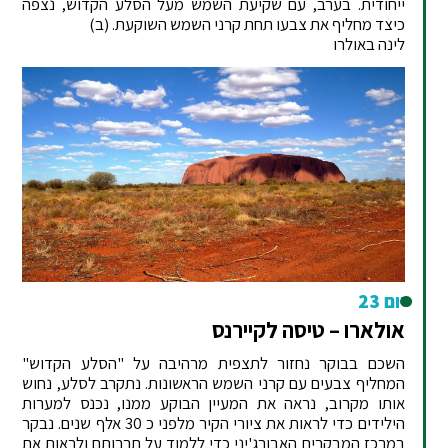
ייחודית. בערב, עם שקיעת השמש מעל הסלע הקדוש, נצפה
כיצד מחליף את צבעו תחת קרני השמש השוקעת. (ב)
לינה באולרו
יום 23
אולארו – טיסה לקיירנס
השכם בבוקר נחזור לתצפית מרהיבה על "הסלע הקדוש"
המחליף צבעים עם קרני השמש הראשונות. נתקרב לסלע, נחוש
אותו מקרוב, נראה את המעיין הבוקע ממנו, נכנס למערות
הילידים כדי לראות את ציורי הקיר מלפני כ 30 אלף שנים. נבקר
במרכז המבקרים האבורג'יני כדי ללמוד על תרבותם ולראות את