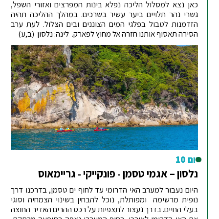
כאן נצא למסלול הליכה נפלא בינות המפרצים ואזורי השפל,
גשרי נהר תלויים ביער עשיר בשרכים. במהלך ההליכה תהיה
הזדמנות לטבול בפלגי המים הצוננים ובים הצלול. לעת ערב
הסירה תאסוף אותנו חזרה אל מחוץ לפארק. לינה: נלסון
(ב,ע)
יום 10
נלסון – אגמי טסמן - פונקייקי - גריימאוס
היום נעבור למערב האי הדרומי עד לחוף ים טסמן, בדרכנו דרך
נופית מרשימה ומפותלת, נוכל להבחין בשינוי הצמחיה וסוגי
בעלי החיים. בדרך נעצור לתצפיות על רכס ההרים האדיר החוצה