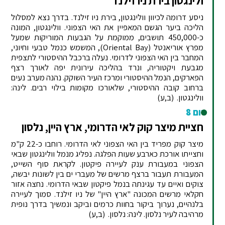
ולינגטון בירת ניו זילנד
ניסע דרומה לכיוון וולינגטון, בירת ניו זילנד. בדרך נצא למסלול
הליכה ביער הגשם המאפיין את האי הצפוני. וולינגטון, המונה
כ-450,000 תושבים, ממוקמת על הגבעות המוריקות שמעל
מפרץ אוריאנטל (Oriental Bay), המשמש כנמל טבעי וחיוני,
המחבר בין האי הצפוני לדרומי. נעלה ברכבל ההיסטורי לתצפית
מגבעת ויקטוריה, ונרד בהליכה עירונית יפה לאורך רצף
הפארקים, הנמל ההיסטורי ומרכז העיר השוקק. נהנה מערב נעים
ברחוב קובה ההיסטורי, שלאורכו מקומות בילוי רבים. לינה:
וולינגטון.
(ב,ע)
יום 8
חציית מיצר קוק לאי הדרומי, ארץ היין, נלסון
מיצר קוק מפריד בין האי הצפוני לאי הדרומי. רוחבו כ-22 ק"מ
וחצייתו אורכת כארבע שעות הפלגה. נפליג מנמל וולינגטון שבאי
הצפוני במעבורת ענק לעיירה פיקטון. לקראת סוף השייט,
המעבורת תעבור ברצף מרשים של מעברי ים בין לשונות יבשה,
צוקים ואיים עד עגינתה בנמל פיקטון שבאי הדרומי. נחצה אזור
חקלאי מרשים המכונה "ארץ היין" של ניו זילנד. סמוך לעיירה
בלנהיים, נערוך ביקור בחוות כרמים וביקב ונמשיך בדרך נופית
מרהיבה לעיר נלסון. לינה: נלסון.
(ב,ע)