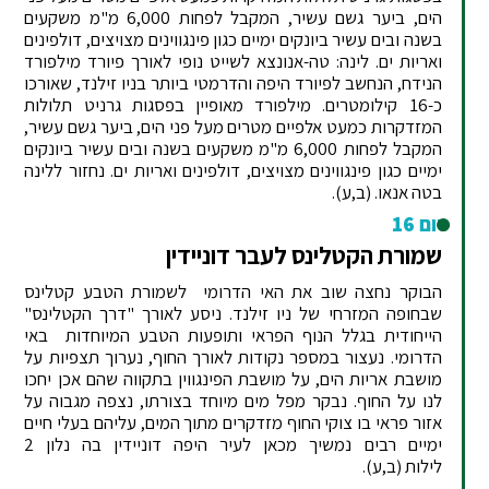
הים, ביער גשם עשיר, המקבל לפחות 6,000 מ"מ משקעים
בשנה ובים עשיר ביונקים ימיים כגון פינגווינים מצויצים, דולפינים
ואריות ים. לינה: טה-אנונצא לשייט נופי לאורך פיורד מילפורד
הנידח, הנחשב לפיורד היפה והדרמטי ביותר בניו זילנד, שאורכו
כ-16 קילומטרים. מילפורד מאופיין בפסגות גרניט תלולות
המזדקרות כמעט אלפיים מטרים מעל פני הים, ביער גשם עשיר,
המקבל לפחות 6,000 מ"מ משקעים בשנה ובים עשיר ביונקים
ימיים כגון פינגווינים מצויצים, דולפינים ואריות ים. נחזור ללינה
בטה אנאו.
(ב,ע).
יום 16
שמורת הקטלינס לעבר דוניידין
הבוקר נחצה שוב את האי הדרומי לשמורת הטבע קטלינס
שבחופה המזרחי של ניו זילנד. ניסע לאורך "דרך הקטלינס"
הייחודית בגלל הנוף הפראי ותופעות הטבע המיוחדות באי
הדרומי. נעצור במספר נקודות לאורך החוף, נערוך תצפיות על
מושבת אריות הים, על מושבת הפינגווין בתקווה שהם אכן יחכו
לנו על החוף. נבקר מפל מים מיוחד בצורתו, נצפה מגבוה על
אזור פראי בו צוקי החוף מזדקרים מתוך המים, עליהם בעלי חיים
ימיים רבים נמשיך מכאן לעיר היפה דוניידין בה נלון 2
לילות
(ב,ע).