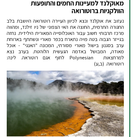
מאוקלנד למעיינות החמים והתופעות
הוולקניות ברוטורואה
נעזוב את אוקלנד ונצא לכיוון העיירה רוטורואה היושבת בלב
החגורה התרמית, החוצה את האי הצפוני של ניו זילנד, ומהווה
מרכז תרבותי חשוב עבור האוכלוסייה המאורית הילידית. נחזה
בגייזר הגבוה בטה פויה נתארח בכפר מאורי ונשתתף בארוחת
ערב בסגנון בישול מאורי מסורתי, המכונה "האנגי" - אוכל
מאודה, המבושל באדמה הגעשית הלוהטת. בערב נצא
למרחצאות Polynesian לחוף אגם רוטוראה. לינה:
רוטורואה. (ב,ע)