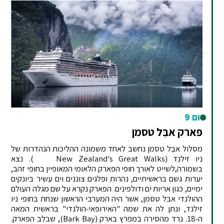
יום 9
פארק אבֵּל טסמן
מסלול אבֵּל טסמן נחשב לאחד משמונה ההליכות הנהדרות של
ניו זילנד (New Zealand's Great Walks ). נצא
בשמורה,לשייט לאורך חופי הפארק הלאומי המאופיין בחופי זהב,
יערות גשם בראשיתיים, נהרות ופלגים צוננים וים עשיר ביונקים
ימיים, כגון אריות ים ודולפינים. הפארק נקרא על שם מגלה העולם
ההולנדי אבּל טסמן, אשר היה המערבי הראשון שנחת בחופי ניו
זילנד, ונתן לה את שמה "האירופאי-הולנדי" בראשית המאה
ה-18. נרד מהסירה במפרץ בארק (Bark Bay), שבלב הפארק.