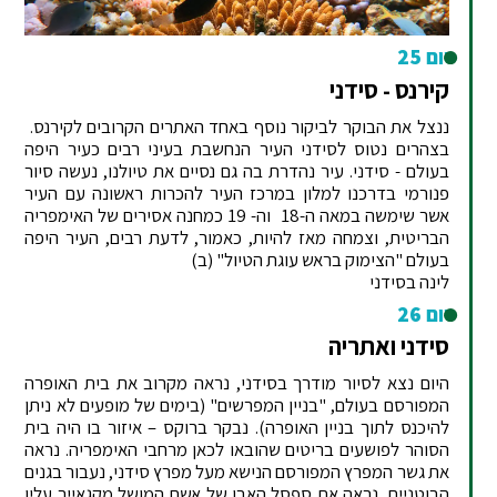
יום 25
קירנס - סידני
ננצל את הבוקר לביקור נוסף באחד האתרים הקרובים לקירנס.
בצהרים נטוס לסידני העיר הנחשבת בעיני רבים כעיר היפה
בעולם - סידני. עיר נהדרת בה גם נסיים את טיולנו, נעשה סיור
פנורמי בדרכנו למלון במרכז העיר להכרות ראשונה עם העיר
אשר שימשה במאה ה-18 וה- 19 כמחנה אסירים של האימפריה
הבריטית, וצמחה מאז להיות, כאמור, לדעת רבים, העיר היפה
בעולם "הצימוק בראש עוגת הטיול" (ב)
לינה בסידני
יום 26
סידני ואתריה
היום נצא לסיור מודרך בסידני, נראה מקרוב את בית האופרה
המפורסם בעולם, "בניין המפרשים" (בימים של מופעים לא ניתן
להיכנס לתוך בניין האופרה). נבקר ברוקס – איזור בו היה בית
הסוהר לפושעים בריטים שהובאו לכאן מרחבי האימפריה. נראה
את גשר המפרץ המפורסם הנישא מעל מפרץ סידני, נעבור בגנים
הבוטניים, נראה את ספסל האבן של אשת המושל מקגאייר עליו