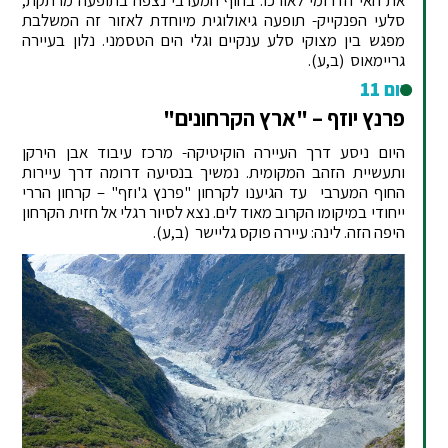
את האי הדרומי לאורכו. בחוף המערבי נצפה בתופעה מרתקת,
סלעי הפנקייק- תופעה גיאולוגית מיוחדת לאזור זה המשלבת
מפגש בין מצוקי סלע ענקיים וגלי הים הטסמני. נלון בעיירה
גריימאוס
(ב,ע).
יום 11
פרנץ יוזף – "ארץ הקרחונים"
היום ניסע דרך העיירה הוקיטיקה- מרכז עיבוד אבן הירקן
ותעשיית הזהב המקומית. נמשיך בנסיעה דרומה דרך עיירות
החוף המערבי עד הגיענו לקרחון "פרנץ ג'וזף" – קרחון הררי
ייחודי במיקומו הקרוב מאוד לים. נצא לסיור רגלי אל חזית הקרחון
היפה הזה. לינה: עיירה פוקס גליישר
(ב,ע).