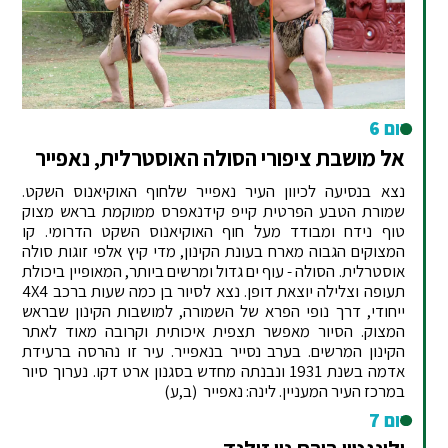
יום 6
אל מושבת ציפורי הסולה האוסטרלית, נאפייר
נצא בנסיעה לכיוון העיר נאפייר שלחוף האוקיאנוס השקט.
שמורת הטבע הפרטית קייפ קידנאפרס ממוקמת בראש מצוק
טוף נידח ומבודד מעל חוף האוקיאנוס השקט הדרומי. קו
המצוקים הגבוה מארח בעונת הקינון, מדי קיץ אלפי זוגות סולה
אוסטרלית. הסולה - עוף ים גדול ומרשים ביותר, המאופיין ביכולת
תעופה וצלילה יוצאת דופן. נצא לסיור בן כמה שעות ברכב 4X4
ייחודי, דרך נופי הפרא של השמורה, למושבות הקינון שבראש
המצוק. הסיור מאפשר תצפית איכותית וקרובה מאוד לאתר
הקינון המרשים. בערב נסייר בנאפייר. עיר זו נהרסה ברעידת
אדמה בשנת 1931 ונבנתה מחדש בסגנון ארט דקו. נערוך סיור
במרכז העיר המעניין. לינה: נאפייר
(ב,ע)
יום 7