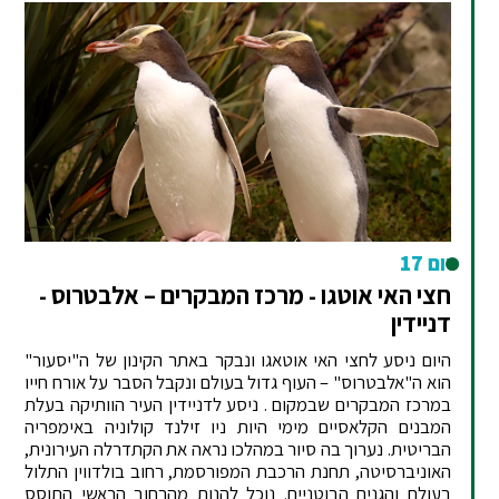
יום 17
חצי האי אוטגו - מרכז המבקרים – אלבטרוס -
דניידין
היום ניסע לחצי האי אוטאגו ונבקר באתר הקינון של ה"יסעור"
הוא ה"אלבטרוס" – העוף גדול בעולם ונקבל הסבר על אורח חייו
במרכז המבקרים שבמקום . ניסע לדניידין העיר הוותיקה בעלת
המבנים הקלאסיים מימי היות ניו זילנד קולוניה באימפריה
הבריטית. נערוך בה סיור במהלכו נראה את הקתדרלה העירונית,
האוניברסיטה, תחנת הרכבת המפורסמת, רחוב בולדווין התלול
בעולם והגנים הבוטניים. נוכל להנות מהרחוב הראשי התוסס