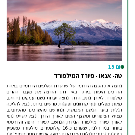
יום 15
טה- אנאו - פיורד המילפורד
נחצה את הקצה הדרומי של שרשרת האלפים הדרומיים באחת
הדרכים היפות ביותר באי. דרך החוצה את מעבר ההרים
מילפורד. לאורך נתיב הדרך נחצה יערות גשם ועמקים נידחים,
מאות מפלים ונוף קרחונים ופסגות מרשים ביותר. נצא להליכה
רגלית ביער הגשם המכושף, ונתרשם מהשרכים מהטחבים,
מציוץ הציפורים ומשצף המים לאורך הדרך. נצא לשייט נופי
לאורך פיורד מילפורד הנידח, הנחשב לפיורד היפה והדרמטי
ביותר בניו זילנד, שאורכו כ-16 קילומטרים. מילפורד מאופיין
בפסגות גרניט תלולות המזדקרות כמעט אלפיים מטרים מעל פני