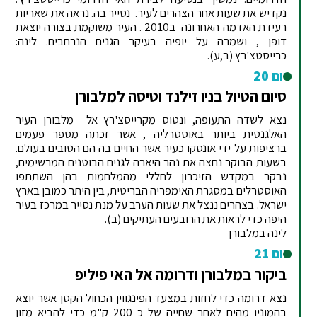
נקדיש את שעות אחר הצהרים לעיר. נסייר בה. נראה את שאריות
רעידת האדמה האחרונה ב2010 . העיר משוקמת בצורה יוצאת
דופן , ושמרה על יופיה בעיקר הגנים הנרחבים. לינה:
כרייסטצ'רץ
(ב,ע).
יום 20
סיום הטיול בניו זילנד וטיסה למלבורן
נצא לשדה התעופה, ונטוס מקרייסצ'רץ אל מלבורן העיר
האלגנטית ביותר באוסטרליה , אשר זכתה מספר פעמים
ברציפות על ידי אונסקו כעיר אשר החיים בה הם הטובים בעולם.
בשעות הבוקר נחצה את נהר היארה לגנים הבוטנים המרשימים,
נבקר במקדש הזיכרון לחללי מהמלחמות בהן השתתפו
האוסטרלים במסגרת האימפריה הבריטית, בין היתר כמובן בארץ
ישראל. בצהרים ננצל את שעות הערב על מנת נסייר במרכז בעיר
היפה כדי לראות את הרובעים העתיקים (ב).
לינה במלבורן
יום 21
ביקור במלבורן ודרומה אל האי פיליפ
נצא דרומה כדי לחזות במצעד הפינגווין הכחול הקטן אשר יוצא
בהמוניו מהים לאחר שחייה של כ 200 ק"מ כדי להביא מזון