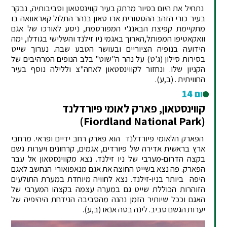
נתחיל את היום בסיור מרתק בעיר קווינסטאון וסביבותיה, נבקר
בעיר כורי הזהב ההסטורית ארו טאון בנהר התלול קאראוואה בו
מתקיימת קפיצת הבאנג'י המפורסמת, ניסע לאורכו של אגם
וואקאטיפו המפותל,הארוך באגמי ניו זילנד והשלישי בגודלו, ימה
הידועה בנופיה הציוריים ובעושר הטבע שבה. נערוך שייט
בסירות סילון (ג'ט) על נהר ה"שוט" בלב הנופים המרהיבים של
הקניון שלו. ונחזור לקווינסטאון לאחה"צ וללילה נוסף בעיר
החוויתית .
(ב,ע).
יום 14
קווינסטאון, פארק לאומי פיורדלנד
(Fiordland National Park)
הפארק הלאומי פיורדלנד הוא פארק רחב ידיים ופראי. מרחבי
ארץ בראשית אדירה של פיורדים, אגמים, קרחונים ויערות גשם
בקצה הדרום-מערבי של ניו זילנד. נצא מקווינסטאון אל עבר
הפארק. פה נצא בשייט החוצה את אגם מנאפואורי הנחשב לאגם
היפה ביותר בניו-זילנד. נצא לחוויה מיוחדת במערת התולעים
הזוהרות הכוללת שייט גם במערה עצמה בקצהו המערבי של
האגם וככל שיותיר הזמן נהנה מהסביבה הנידחת היהיפיה של
יערות הגשם סביב. לינה בטה אנאו
(ב,ע).