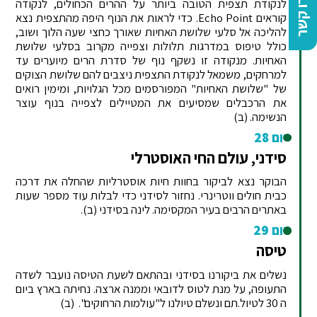
צרו קשר
לנקודת תצפית הטובה ביותר על ההרים הכחולים, לנקודה
קוראים Echo Point. כדי לראות את הנוף היפה מהתצפית נצא
להליכה אל סלעי שלושת האחיות שאורך כחצי שעה הלוך ושוב,
כולל טיפוס במדרגות תלולות וצפייה מקרוב בסלעי שלושת
האחיות. מנקודה זו נשקף נוף של סדרת הרים מיוערים עד
למרחקים, משמאל לנקודת התצפית ניצבים להם שלושת הצוקים
של "שלושת האחיות" המפורסמים מכל הגלויות, ומימין רואים
את הרכבלים שמסיעים את המטיילים לצפייה בנוף עוצר
הנשימה. (ב)
יום 28
סידני, עולם החי האוסטרלי
הבוקר נצא לביקור בחוות חיות אוסטרליות שהחלה את דרכה
כבית חולים ווטרינרי. נחזור לסידני כדי לבלות עוד מספר שעות
באתרים הרבים בעיר המקסימה. לינה בסידני (ב).
יום 29
טיסה
נשלים את ביקורנו בסידני ובהתאם לשעת הטיסה נועבר לשדה
התעופה, על מנת לטוס לדובאי וממנה ארצה. נחיתה בארץ ביום
ה 30 לטיול.תם ונשלם טיולנו ל"עולמות הרחוקים". (ב)