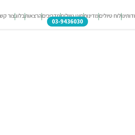
דותינו
לוח טיולים
מדינות
סוגי טיולים
מדריכים
הרצאות
בלוג
צור קש
03-9436030