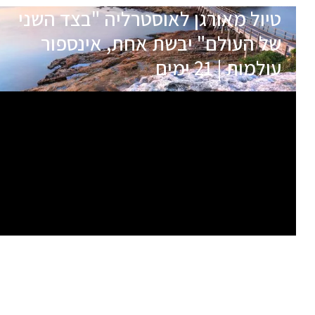
טיול מאורגן לאוסטרליה "בצד השני
של העולם" יבשת אחת, אינספור
עולמות | 21 ימים
תאריכי הטיול
שם המדריך
11.04.27
אשחר יופה
בהרשמה