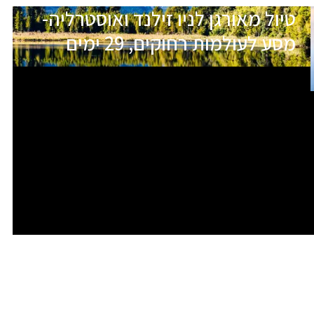
טיול מאורגן לניו זילנד ואוסטרליה-
מסע לעולמות רחוקים, 29 ימים
תאריכי הטיול
שם המדריך
יציאה
05.01.27
חיים לביא
מובטחת
01.02.27
אלון בירן
בהרשמה