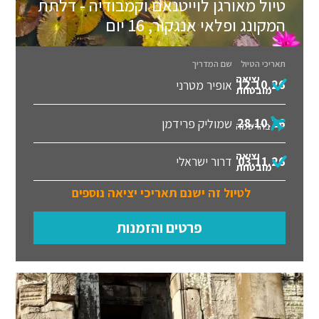
טיול מאורגן לוייטנאם וקמבודיה - דלתת
המקונג ופלאי אנגקור, 16 יום
תאריכי הטיול
שם המדריך
יציאה
12.10.26
אופיר מטרני
מובטחת
28.10.26
שמוליק פרידמן
בהרשמה
יציאה
03.11.26
דרור ישראלי
מובטחת
לטיול זה ישנם תאריכי יציאה נוספים
פרטים והזמנות