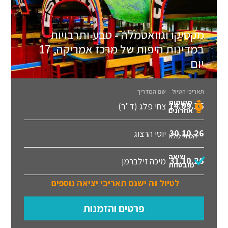
מקסיקו וגוואטמלה - טבע ותרבויות
במדינות היפות של מרכז אמריקה, 17
יום
תאריכי הטיול
שם המדריך
מקומות
14.09.26
צחי פלג (ד"ר)
אחרונים
30.10.26
יוסי הרצוג
הטיול מלא
יציאה
31.10.26
מיכה זילברמן
מובטחת
לטיול זה ישנם תאריכי יציאה נוספים
פרטים והזמנות