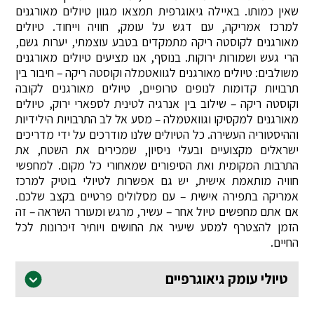
שאין כמותו. באיילה גיאוגרפית תמצאו מגוון טיולים מאורגנים
למרכז אמריקה, עם דגש על עומק, חוויה וייחוד. טיולים
מאורגנים לקוסטה ריקה מתמקדים בטבע עוצמתי, יערות גשם,
הרי געש ושמורות ירוקות. בנוסף, אנו מציעים טיולים מאורגנים
משולבים: טיולים מאורגנים לגוואטמלה וקוסטה ריקה – חיבור בין
תרבויות קדומות לנופים טרופיים, טיולים מאורגנים לקובה
וקוסטה ריקה – שילוב בין אנרגיה לטינית לספארי ירוק, טיולים
מאורגנים למקסיקו וגוואטמלה – מסע אל לב התרבויות הילידיות
וההיסטוריה העשירה. כל הטיולים שלנו מודרכים על ידי מדריכים
ישראלים מקצועיים ובעלי ניסיון, שמכירים את השטח, את
התרבות המקומית ואת הסיפורים שמאחורי כל מקום. למחפשי
חוויה מותאמת אישית, יש גם אפשרות לטיולי בוטיק למרכז
אמריקה בתפירה אישית – עם מסלולים פרטיים בקצב שלכם.
אם אתם מחפשים טיול אחר – עשיר, מרגש ומעורר השראה – זה
הזמן להצטרף למסע שיעיר את החושים ויותיר זיכרונות לכל
החיים.
טיולי עומק גיאוגרפיים