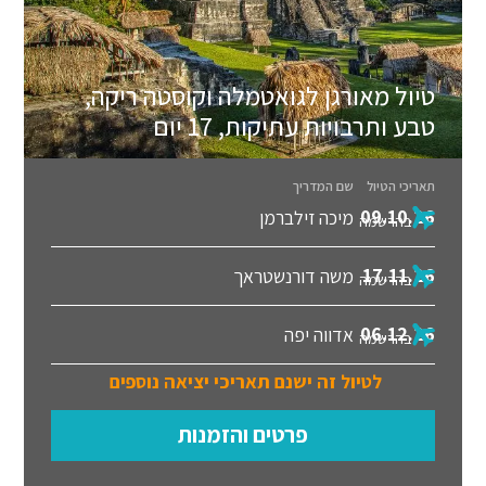
טיול מאורגן לגואטמלה וקוסטה ריקה,
טבע ותרבויות עתיקות, 17 יום
תאריכי הטיול
שם המדריך
09.10.26
מיכה זילברמן
בהרשמה
17.11.26
משה דורנשטראך
בהרשמה
06.12.26
אדווה יפה
בהרשמה
לטיול זה ישנם תאריכי יציאה נוספים
פרטים והזמנות