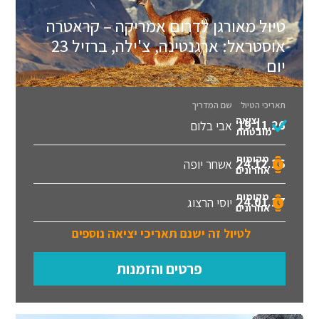
טיול מאורגן לדרום אמריקה – קראטרה
אוסטראל: ארגנטינה, צ'ילה, ברזיל 23
יום
תאריכי הטיול
שם המדריך
יציאה
19.11.26
אבי בלום
מובטחת
מקומות
24.12.26
אשחר יופה
אחרונים
מקומות
24.01.27
יוסי הרצוג
אחרונים
לטיול זה ישנם תאריכי יציאה נוספים
פרטים והזמנות