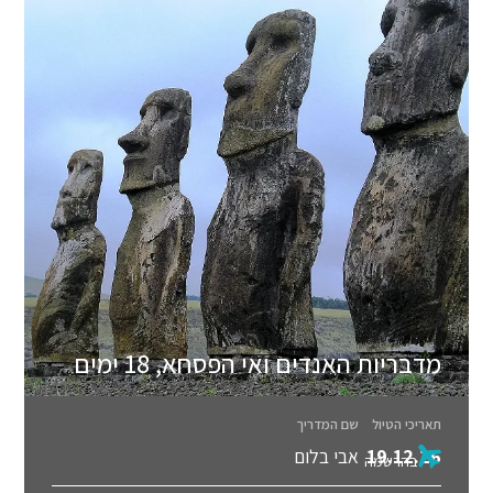
מדבריות האנדים ואי הפסחא, 18 ימים
תאריכי הטיול
שם המדריך
19.12.26
אבי בלום
בהרשמה