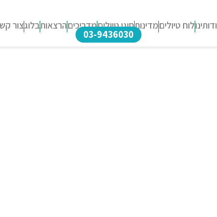
דותינו
לוח טיולים
מדינות
סוגי טיולים
מדריכים
הרצאות
בלוג
צור קש
03-9436030