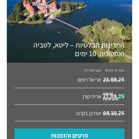
המדינות הבלטיות – ליטא, לטביה
ואסטוניה, 10 ימים
תאריכי הטיול
שם המדריך
23.09.26
אריאל רותם
הטיול מלא
יציאה
27.09.26
אריה קורן
מובטחת
04.10.26
יעודכן בקרוב
הטיול מלא
פרטים והזמנות