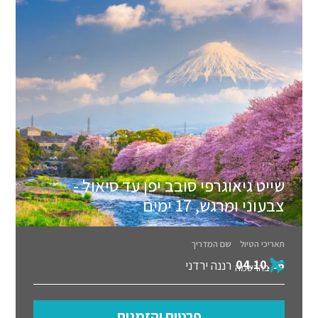
שייט גיאוגרפי סובב יפן עד סיאול -
צבעוני ומרגש, 17 ימים
תאריכי הטיול
שם המדריך
04.10.26
רננה ירדני
בהרשמה
פרטים והזמנות