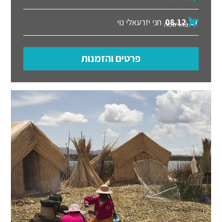
08.12.27
חני יזרעאלי נוי
בהרשמה
פרטים והזמנות