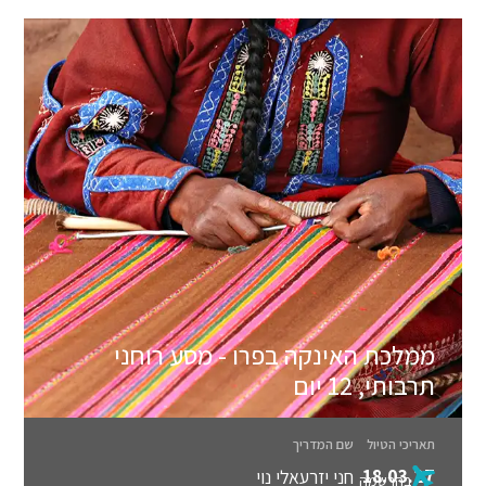
ממלכת האינקה בפרו - מסע רוחני
תרבותי, 12 יום
תאריכי הטיול
שם המדריך
18.03.27
חני יזרעאלי נוי
בהרשמה