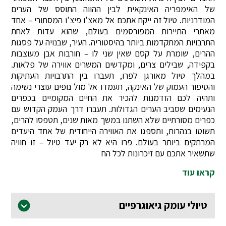
של האימפריה האינקאית לבין ההווה התוסס של הערים
המודרניות. טיול זה ייקח אתכם אל מאצ'ו פיצ'ו המסתורי – אחד
מאתרי התיירות המפורסמים בעולם, שהוא עדות לאחת
התרבויות המתקדמות ביותר בהיסטוריה. העיר, שבנויה על פסגות
ההרים, שומרת על קסם שאין שני לו – חורבות אבן מעוצבות
בקפידה, שבילים צרים, ומקדשים המשרים אווירה של פלאות.
במהלך טיול מאורגן לפרו, תעברו בין התרבויות העתיקות
והסיפור העמוק של האינקה, תעמדו אל מול נופים עוצרי נשימה
ותהיה לכם הזדמנות להכיר את החיים המקומיים בכפרים
הנעימים שסביב הערים הגדולות. תעברו דרך העמק הקדוש עם
כפרים מסורתיים שלא השתנו במשך מאות שנים, תטפסו להרים,
תשוטו בנהרות, ותספגו את האווירה הייחודית של אחד היעדים
המרתקים ביותר בעולם. פרו היא לא רק יעד טיול – זו חוויה
שתשאיר אתכם עם זיכרונות לכל הח
קראו עוד
טיולי עומק גיאוגרפיים