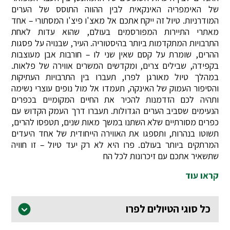
של האימפריה האינקאית לבין ההווה התוסס של הערים
המודרניות. טיול זה ייקח אתכם אל מאצ'ו פיצ'ו המסתורי – אחד
מאתרי התיירות המפורסמים בעולם, שהוא עדות לאחת
התרבויות המתקדמות ביותר בהיסטוריה. העיר, שבנויה על פסגות
ההרים, שומרת על קסם שאין שני לו – חורבות אבן מעוצבות
בקפידה, שבילים צרים, ומקדשים המשרים אווירה של פלאות.
במהלך טיול מאורגן לפרו, תעברו בין התרבויות העתיקות
והסיפור העמוק של האינקה, תעמדו אל מול נופים עוצרי נשימה
ותהיה לכם הזדמנות להכיר את החיים המקומיים בכפרים
הנעימים שסביב הערים הגדולות. תעברו דרך העמק הקדוש עם
כפרים מסורתיים שלא השתנו במשך מאות שנים, תטפסו להרים,
תשוטו בנהרות, ותספגו את האווירה הייחודית של אחד היעדים
המרתקים ביותר בעולם. פרו היא לא רק יעד טיול – זו חוויה
שתשאיר אתכם עם זיכרונות לכל הח
קראו עוד
כל סוגי הטיולים לפרו