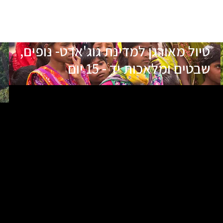
טיול מאורגן למדינת גוג'ארט- נופים,
שבטים ומלאכות יד - 15 יום
תאריכי הטיול
שם המדריך
יציאה
22.11.26
מוטי אפשטיין
מובטחת
05.01.27
אחיק דור
בהרשמה