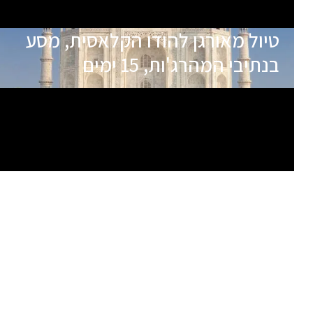
טיול מאורגן להודו הקלאסית, מסע
בנתיבי המהרג'ות, 15 ימים
תאריכי הטיול
שם המדריך
יציאה
02.11.26
יזהר הס
מובטחת
12.11.26
אופיר מטרני
הטיול מלא
03.12.26
ארז ישראל
בהרשמה
לטיול זה ישנם תאריכי יציאה נוספים