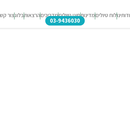
דותינו
לוח טיולים
מדינות
סוגי טיולים
מדריכים
הרצאות
בלוג
צור קש
03-9436030