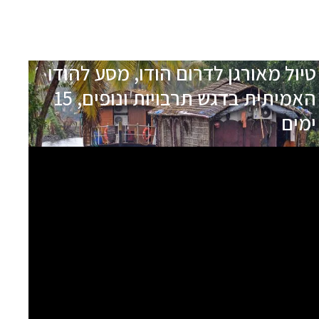
טיול מאורגן לדרום הודו, מסע להודו
האמיתית בדגש תרבויות ונופים, 15
ימים
תאריכי הטיול
שם המדריך
29.10.26
אחיק דור
בהרשמה
04.12.26
יזהר הס
בהרשמה
יציאה
08.01.27
מוטי אפשטיין
מובטחת
לטיול זה ישנם תאריכי יציאה נוספים