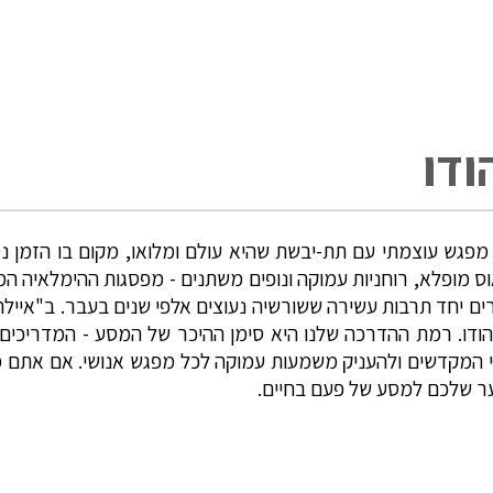
ודו
זהו מפגש עוצמתי עם תת-יבשת שהיא עולם ומלואו, מקום בו הזמן
של כאוס מופלא, רוחניות עמוקה ונופים משתנים - מפסגות ההימלאיה
של 1.4 מיליארד תושבים, היוצרים יחד תרבות עשירה ששורשיה נעוצים אלפי שנים
ודו. רמת ההדרכה שלנו היא סימן ההיכר של המסע - המדריכים ש
 המקדשים ולהעניק משמעות עמוקה לכל מפגש אנושי. אם אתם מ
שער שלכם למסע של פעם בחיים.