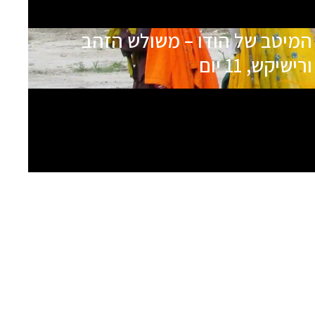
המיטב של הודו – משולש הזהב
ורישיקש, 11 יום
כרגע אין תאריכי יציאה עתידיים