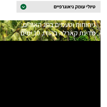
טיולי עומק גיאוגרפיים
ניחוחות וטעמים בחג האורים,
מדינת קארלה בהודו, 10 ימים
תאריכי הטיול
שם המדריך
יציאה
03.12.26
רז מור
מובטחת